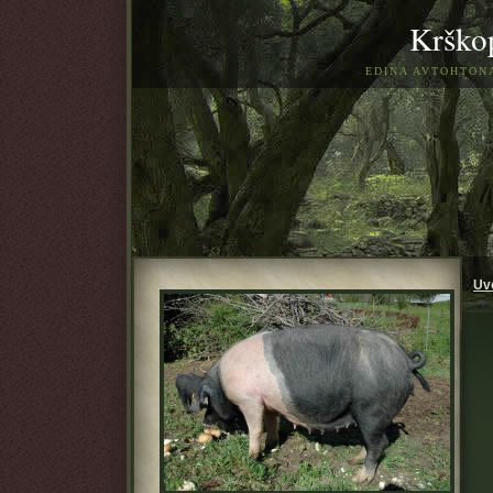
Krškop
EDINA AVTOHTON
Uv